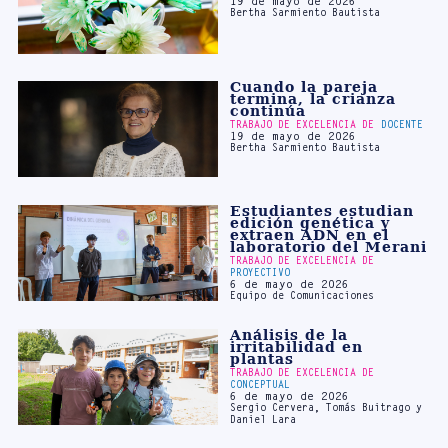
Cuando la pareja
termina, la crianza
continúa
TRABAJO DE EXCELENCIA DE
DOCENTE
19 de mayo de 2026
Bertha Sarmiento Bautista
Estudiantes estudian
edición genética y
extraen ADN en el
laboratorio del Merani
TRABAJO DE EXCELENCIA DE
PROYECTIVO
6 de mayo de 2026
Equipo de Comunicaciones
Análisis de la
irritabilidad en
plantas
TRABAJO DE EXCELENCIA DE
CONCEPTUAL
6 de mayo de 2026
Sergio Cervera, Tomás Buitrago y
Daniel Lara
De la magia a la
ciencia
TRABAJO DE EXCELENCIA DE
CONTEXTUAL