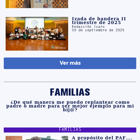
Izada de bandera II
trimestre de 2025
Redacción ícaro
30 de septiembre de 2025
Ver más
FAMILIAS
¿De qué manera me puedo replantear como
padre o madre para ser mejor ejemplo para mi
hij@?
FAMILIAS
A propósito del PAF….
¿Qué es ser una buena
mamá?
Olga Patricia Ravelo y
Joaquín Rosales- Padres de
Exploratorio B