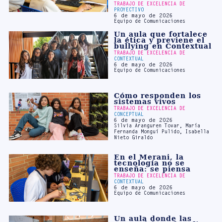
Un aula que fortalece
la ética y previene el
bullying en Contextual
TRABAJO DE EXCELENCIA DE
CONTEXTUAL
6 de mayo de 2026
Equipo de Comunicaciones
Cómo responden los
sistemas vivos
TRABAJO DE EXCELENCIA DE
CONCEPTUAL
6 de mayo de 2026
Silvia Aranguren Tovar, María
Fernanda Monguí Pulido, Isabella
Nieto Giraldo
En el Merani, la
tecnología no se
enseña: se piensa
TRABAJO DE EXCELENCIA DE
CONTEXTUAL
6 de mayo de 2026
Equipo de Comunicaciones
Un aula donde las
matemáticas desafían
la intuición
TRABAJO DE EXCELENCIA DE
PROYECTIVO
6 de mayo de 2026