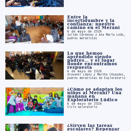
incertidumbre y la
confianza: nuestro
camino en el Merani
6 de mayo de 2026
Julián Cárdenas y Ana María León,
padres meranistas
Lo que hemos
aprendido siendo
padres… y el lugar
donde encontramos
respuesta
6 de mayo de 2026
Giovanni López y Martha Céspedes,
padres meranistas de Exploratorio
¿Cómo se adaptan los
niños al Merani? Una
mañana en
Exploratorio Lúdico
6 de mayo de 2026
Ciclo eploratorio
¿Sirven las tareas
escolares? Repensar
la educación en el
siglo XXI
16 de marzo de 2026
Redacción Ícaro