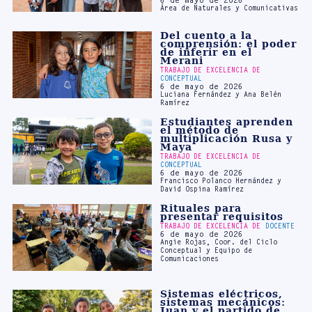
comprensión: el poder
de inferir en el
Merani
TRABAJO DE EXCELENCIA DE
CONCEPTUAL
6 de mayo de 2026
Luciana Fernández y Ana Belén
Ramírez
Estudiantes aprenden
el método de
multiplicación Rusa y
Maya
TRABAJO DE EXCELENCIA DE
CONCEPTUAL
6 de mayo de 2026
Francisco Polanco Hernández y
David Ospina Ramírez
Rituales para
presentar requisitos
TRABAJO DE EXCELENCIA DE
DOCENTE
6 de mayo de 2026
Angie Rojas, Coor. del Ciclo
Conceptual y Equipo de
Comunicaciones
Sistemas eléctricos,
sistemas mecánicos:
Juan y el partido de
las máquinas
TRABAJO DE EXCELENCIA DE
CONCEPTUAL
6 de mayo de 2026