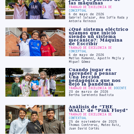
Gabriel Salazar, Ana Sofía Rada y
Antonia Reinoso
¿Qué sistema eléctrico
usamos que inició
siendo un sistema
mecánico?: Máquina
de Escribir
TRABAJO DE EXCELENCIA DE
CONCEPTUAL
6 de mayo de 2026
Matías Humanez, Agustín Mejía y
Miguel Gómez
Cuando jugar es
aprender a pensar
Una lección
pedagógica que nos
dejó la pandemia
TRABAJO DE EXCELENCIA DE
DOCENTE
20 de marzo de 2026
Bertha Sarmiento Bautista
Análisis de “THE
WALL” de "Pink Floyd"
TRABAJO DE EXCELENCIA DE
CONTEXTUAL
25 de noviembre de 2025
Thomas Contreras, Mateo Ruiz,
Juan David Cortés