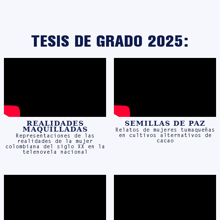
TESIS DE GRADO 2025:
REALIDADES
SEMILLAS DE PAZ
MAQUILLADAS
Relatos de mujeres tumaqueñas
en cultivos alternativos de
Representaciones de las
cacao
realidades de la mujer
colombiana del siglo XX en la
telenovela nacional
MEDIOS A MEDIAS
TOMANDO
DECISIONES
Un análisis crítico sobre la