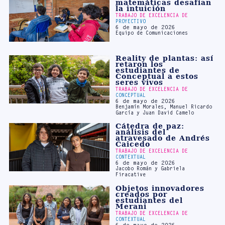
Equipo de Comunicaciones
Reality de plantas: así
retaron los
estudiantes de
Conceptual a estos
seres vivos
TRABAJO DE EXCELENCIA DE
CONCEPTUAL
6 de mayo de 2026
Benjamín Morales, Manuel Ricardo
García y Juan David Camelo
Cátedra de paz:
análisis del
atravesado de Andrés
Caicedo
TRABAJO DE EXCELENCIA DE
CONTEXTUAL
6 de mayo de 2026
Jacobo Román y Gabriela
Firacative
Objetos innovadores
creados por
estudiantes del
Merani
TRABAJO DE EXCELENCIA DE
CONTEXTUAL
6 de mayo de 2026
Área de Naturales y Comunicativas
Del cuento a la