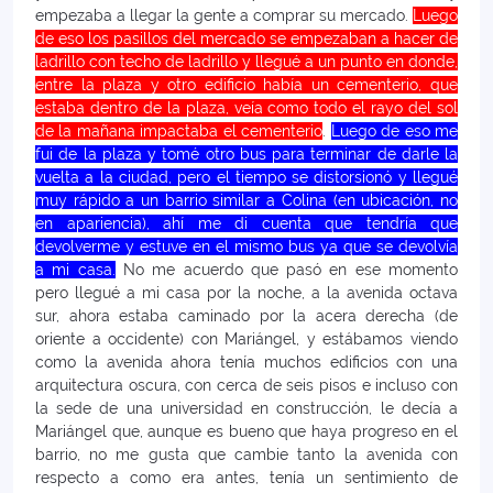
empezaba a llegar la gente a comprar su mercado.
Luego
de eso los pasillos del mercado se empezaban a hacer de
ladrillo con techo de ladrillo y llegué a un punto en donde,
entre la plaza y otro edificio había un cementerio, que
estaba dentro de la plaza, veía como todo el rayo del sol
de la mañana impactaba el cementerio
.
Luego de eso me
fui de la plaza y tomé otro bus para terminar de darle la
vuelta a la ciudad, pero el tiempo se distorsionó y llegué
muy rápido a un barrio similar a Colina (en ubicación, no
en apariencia), ahí me di cuenta que tendría que
devolverme y estuve en el mismo bus ya que se devolvía
a mi casa.
No me acuerdo que pasó en ese momento
pero llegué a mi casa por la noche, a la avenida octava
sur, ahora estaba caminado por la acera derecha (de
oriente a occidente) con Mariángel, y estábamos viendo
como la avenida ahora tenía muchos edificios con una
arquitectura oscura, con cerca de seis pisos e incluso con
la sede de una universidad en construcción, le decía a
Mariángel que, aunque es bueno que haya progreso en el
barrio, no me gusta que cambie tanto la avenida con
respecto a como era antes, tenía un sentimiento de