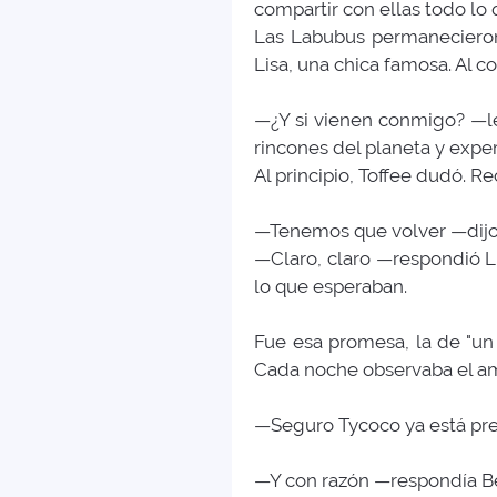
compartir con ellas todo lo 
Las Labubus permanecieron
Lisa, una chica famosa. Al
—¿Y si vienen conmigo? —l
rincones del planeta y exper
Al principio, Toffee dudó.
—Tenemos que volver —dijo
—Claro, claro —respondió L
lo que esperaban.
Fue esa promesa, la de "un p
Cada noche observaba el am
—Seguro Tycoco ya está pre
—Y con razón —respondía Be