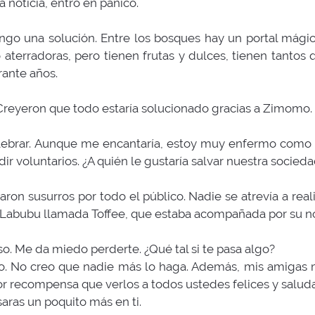
 noticia, entró en pánico.
ngo una solución. Entre los bosques hay un portal mági
o aterradoras, pero tienen frutas y dulces, tienen tantos 
ante años.
Creyeron que todo estaría solucionado gracias a Zimomo.
brar. Aunque me encantaría, estoy muy enfermo como p
dir voluntarios. ¿A quién le gustaría salvar nuestra socied
n susurros por todo el público. Nadie se atrevía a realiz
e Labubu llamada Toffee, que estaba acompañada por su no
o. Me da miedo perderte. ¿Qué tal si te pasa algo?
o. No creo que nadie más lo haga. Además, mis amigas 
r recompensa que verlos a todos ustedes felices y salud
ras un poquito más en ti.