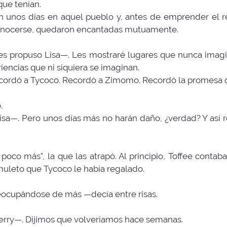
que tenían.
 unos días en aquel pueblo y, antes de emprender el re
 conocerse, quedaron encantadas mutuamente.
es propuso Lisa—. Les mostraré lugares que nunca imagi
iencias que ni siquiera se imaginan.
 Recordó a Tycoco. Recordó a Zimomo. Recordó la promesa 
.
isa—. Pero unos días más no harán daño, ¿verdad? Y as
oco más", la que las atrapó. Al principio, Toffee contaba
uleto que Tycoco le había regalado.
ocupándose de más —decía entre risas.
rry—. Dijimos que volveríamos hace semanas.