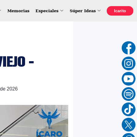
Memorias
Especiales
Súper Ideas
Icarito
IEJO -
 de 2026