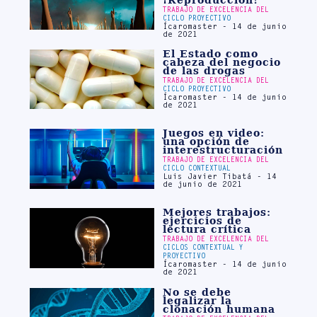
TRABAJO DE EXCELENCIA DEL
CICLO PROYECTIVO
Ícaromaster - 14 de junio
de 2021
El Estado como
cabeza del negocio
de las drogas
TRABAJO DE EXCELENCIA DEL
CICLO PROYECTIVO
Ícaromaster - 14 de junio
de 2021
Juegos en video:
una opción de
interestructuración
TRABAJO DE EXCELENCIA DEL
CICLO CONTEXTUAL
Luis Javier Tibatá - 14
de junio de 2021
Mejores trabajos:
ejercicios de
lectura crítica
TRABAJO DE EXCELENCIA DEL
CICLOS CONTEXTUAL Y
PROYECTIVO
Ícaromaster - 14 de junio
de 2021
No se debe
legalizar la
clonación humana