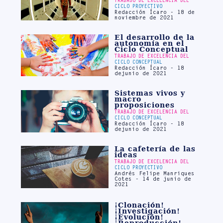
TRABAJO DE EXCELENCIA DEL
CICLO PROYECTIVO
Redacción Ícaro - 18 de
noviembre de 2021
El desarrollo de la
autonomía en el
Ciclo Conceptual
TRABAJO DE EXCELENCIA DEL
CICLO CONCEPTUAL
Redacción Ícaro - 18
dejunio de 2021
Sistemas vivos y
macro
proposiciones
TRABAJO DE EXCELENCIA DEL
CICLO CONCEPTUAL
Redacción Ícaro - 18
dejunio de 2021
La cafetería de las
ideas
TRABAJO DE EXCELENCIA DEL
CICLO PROYECTIVO
Andrés Felipe Manriques
Cotes - 14 de junio de
2021
¡Clonación!
¡Investigación!
¡Evolución!
¡Reproducción!