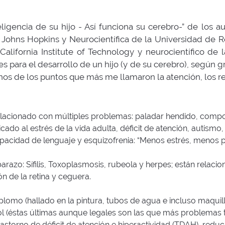
nteligencia de su hijo - Así funciona su cerebro-” de los
ad Johns Hopkins y Neurocientífica de la Universidad d
 California Institute of Technology y neurocientífico de 
s para el desarrollo de un hijo (y de su cerebro), según g
nos de los puntos que más me llamaron la atención, los 
relacionado con múltiples problemas: paladar hendido, compo
cado al estrés de la vida adulta, déficit de atención, autism
capacidad de lenguaje y esquizofrenia: “Menos estrés, menos 
arazo: Sífilis, Toxoplasmosis, rubeola y herpes; están relaci
ón de la retina y ceguera.
 plomo (hallado en la pintura, tubos de agua e incluso maqui
ol (éstas últimas aunque legales son las que más problemas t
storno de déficit de atención e hiperactividad (TDAH), reducir 