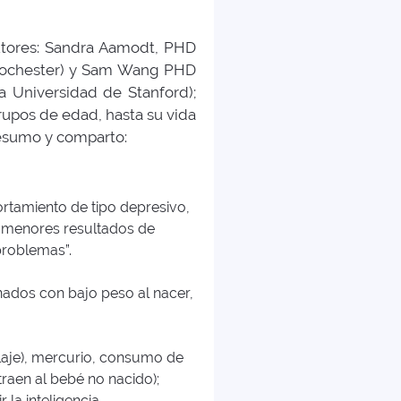
 autores: Sandra Aamodt, PHD
e Rochester) y Sam Wang PHD
la Universidad de Stanford);
rupos de edad, hasta su vida
resumo y comparto:
rtamiento de tipo depresivo,
o, menores resultados de
problemas”.
onados con bajo peso al nacer,
llaje), mercurio, consumo de
raen al bebé no nacido);
la inteligencia.