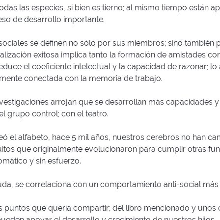
todas las especies, si bien es tierno; al mismo tiempo están 
so de desarrollo importante.
 sociales se definen no sólo por sus miembros; sino también 
ialización exitosa implica tanto la formación de amistades 
educe el coeficiente intelectual y la capacidad de razonar; lo
hamente conectada con la memoria de trabajo.
investigaciones arrojan que se desarrollan más capacidades y
el grupo control; con el teatro.
eó el alfabeto, hace 5 mil años, nuestros cerebros no han c
rcuitos que originalmente evolucionaron para cumplir otras fu
omático y sin esfuerzo.
ruda, se correlaciona con un comportamiento anti-social más 
s puntos que quería compartir; del libro mencionado y unos
 pueden apoyar el desarrollo y crecimiento de nuestros hijos.