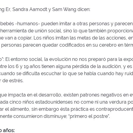
ng Er, Sandra Aamodt y Sam Wang dicen:
s bebés -humanos- pueden imitar a otras personas y parecen 
herramienta de unión social, sino lo que también proporcion
 van a copiar. Los niños imitan las metas de las acciones, e
 personas parecen quedar codificados en su cerebro en térm
do”: El entorno social, la evolución no nos preparó para la ex
re los 6 y 19 años tienen alguna pérdida de la audición, y e
uando se dificulta escuchar lo que se habla cuando hay ruid
 de estrés.
que impacta en el desarrollo, existen patrones negativos en evi
cada cinco niños estadounidenses no come ni una verdura por
zar el alimento, sin embargo ésta práctica es contraproducen
mente consumieron disminuye; “primero el postre”.
o años: