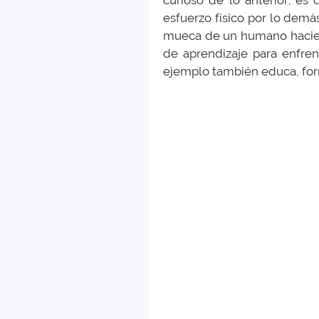
curioso de lo anterior; es
esfuerzo físico por lo demá
mueca de un humano haciend
de aprendizaje para enfren
ejemplo también educa, form