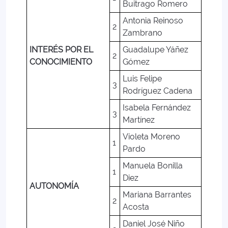
Buitrago Romero
Antonia Reinoso
2
Zambrano
INTERÉS POR EL
Guadalupe Yáñez
2
CONOCIMIENTO
Gómez
Luis Felipe
3
Rodríguez Cadena
Isabela Fernández
3
Martínez
Violeta Moreno
1
Pardo
Manuela Bonilla
1
Diez
AUTONOMÍA
Mariana Barrantes
2
Acosta
Daniel José Niño