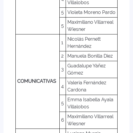
Villalobos
5
Violeta Moreno Pardo
Maximiliano Villarreal
5
Wiesner
Nicolás Pernett
1
Hernández
2
Manuela Bonilla Diez
Guadalupe Yáñez
3
Gómez
COMUNICATIVAS
Valeria Fernández
4
Cardona
Emma Isabella Ayala
5
Villalobos
Maximiliano Villarreal
6
Wiesner