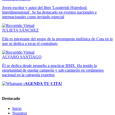
Joven escritor y autor del libro 'Looderish Hsiredool:
Interdimensional'. Se ha destacado en eventos nacionales e
internacionales como invitado especial
JULIETA SÁNCHEZ
Ella es integrante del grupo de la preorquesta sinfónica de Cota en la
que se dedica a tocar el contrabajo
ALVARO SANTIAGO
Él se dedica desde pequeño a practicar BMX. Ha tenido la
oportunidad de quedar campeón y sub-campeón en certámenes
nacional en la categoría expertos
¡AGENDA TU CITA!
Destacado
Inicio
Nosotros