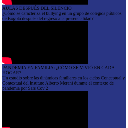
AULAS DESPUÉS DEL SILENCIO
¿Cómo se caracteriza el bullying en un grupo de colegios públicos
de Bogotá después del regreso a la presencialidad?
PANDEMIA EN FAMILIA: ¿CÓMO SE VIVIÓ EN CADA
HOGAR?
Un estudio sobre las dinámicas familiares en los ciclos Conceptual y
Contextual del Instituto Alberto Merani durante el contexto de
pandemia por Sars Cov 2