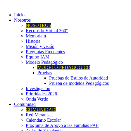
Inicio
Nosotros
NOSOTROS
Recorrido Virtual 360°
Memoriam
Historia
Misión y visión
Preguntas Frecuentes
Equipo IAM
Modelo Pedagógico
MODELO PEDAGÓGICO
Pruebas
Pruebas de Estilos de Autoridad
Prueba de modelos Pedagógicos
Investigación
Prioridades 2026
Onda Verde
Comunidad
COMUNIDAD
Red Meranista
Calendario Escolar
Programa de Apoyo a las Familias PAF
Aulas de Excelencia