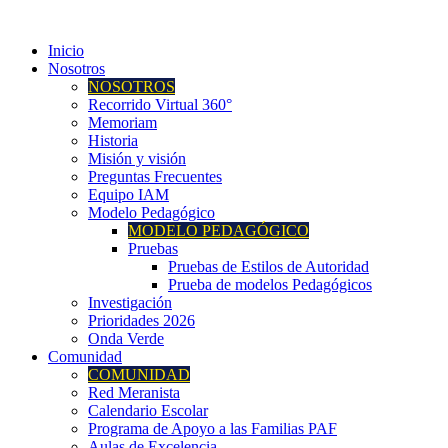
Inicio
Nosotros
NOSOTROS
Recorrido Virtual 360°
Memoriam
Historia
Misión y visión
Preguntas Frecuentes
Equipo IAM
Modelo Pedagógico
MODELO PEDAGÓGICO
Pruebas
Pruebas de Estilos de Autoridad
Prueba de modelos Pedagógicos
Investigación
Prioridades 2026
Onda Verde
Comunidad
COMUNIDAD
Red Meranista
Calendario Escolar
Programa de Apoyo a las Familias PAF
Aulas de Excelencia