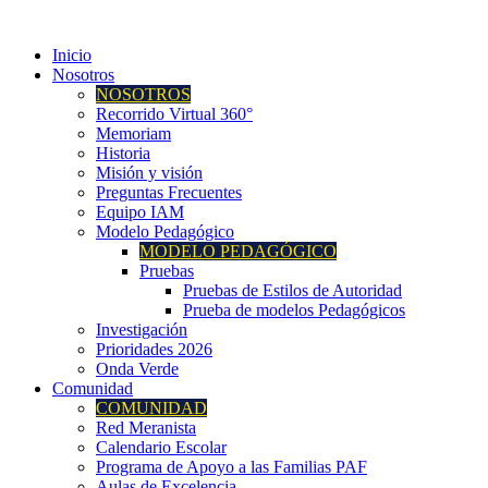
Inicio
Nosotros
NOSOTROS
Recorrido Virtual 360°
Memoriam
Historia
Misión y visión
Preguntas Frecuentes
Equipo IAM
Modelo Pedagógico
MODELO PEDAGÓGICO
Pruebas
Pruebas de Estilos de Autoridad
Prueba de modelos Pedagógicos
Investigación
Prioridades 2026
Onda Verde
Comunidad
COMUNIDAD
Red Meranista
Calendario Escolar
Programa de Apoyo a las Familias PAF
Aulas de Excelencia