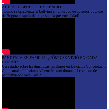
AULAS DESPUÉS DEL SILENCIO
¿Cómo se caracteriza el bullying en un grupo de colegios públicos
de Bogotá después del regreso a la presencialidad?
PANDEMIA EN FAMILIA: ¿CÓMO SE VIVIÓ EN CADA
HOGAR?
Un estudio sobre las dinámicas familiares en los ciclos Conceptual y
Contextual del Instituto Alberto Merani durante el contexto de
pandemia por Sars Cov 2