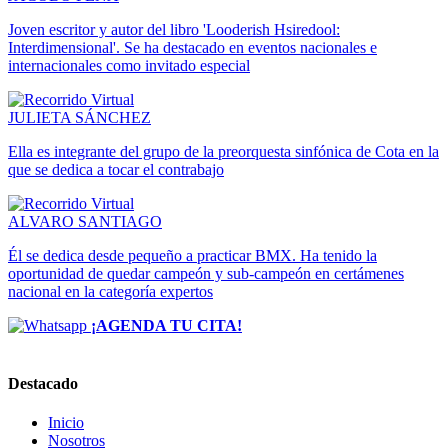
Joven escritor y autor del libro 'Looderish Hsiredool:
Interdimensional'. Se ha destacado en eventos nacionales e
internacionales como invitado especial
JULIETA SÁNCHEZ
Ella es integrante del grupo de la preorquesta sinfónica de Cota en la
que se dedica a tocar el contrabajo
ALVARO SANTIAGO
Él se dedica desde pequeño a practicar BMX. Ha tenido la
oportunidad de quedar campeón y sub-campeón en certámenes
nacional en la categoría expertos
¡AGENDA TU CITA!
Destacado
Inicio
Nosotros