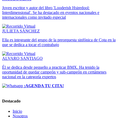
Joven escritor y autor del libro 'Looderish Hsiredool:
Interdimensional'. Se ha destacado en eventos nacionales e
internacionales como invitado especial
JULIETA SÁNCHEZ
Ella es integrante del grupo de la preorquesta sinfónica de Cota en la
que se dedica a tocar el contrabajo
ALVARO SANTIAGO
Él se dedica desde pequeño a practicar BMX. Ha tenido la
oportunidad de quedar campeón y sub-campeón en certámenes
nacional en la categoría expertos
¡AGENDA TU CITA!
Destacado
Inicio
Nosotros