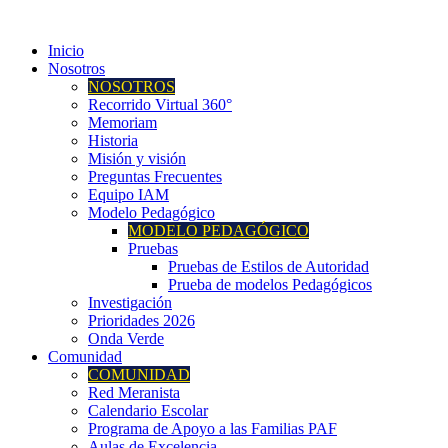
Inicio
Nosotros
NOSOTROS
Recorrido Virtual 360°
Memoriam
Historia
Misión y visión
Preguntas Frecuentes
Equipo IAM
Modelo Pedagógico
MODELO PEDAGÓGICO
Pruebas
Pruebas de Estilos de Autoridad
Prueba de modelos Pedagógicos
Investigación
Prioridades 2026
Onda Verde
Comunidad
COMUNIDAD
Red Meranista
Calendario Escolar
Programa de Apoyo a las Familias PAF
Aulas de Excelencia