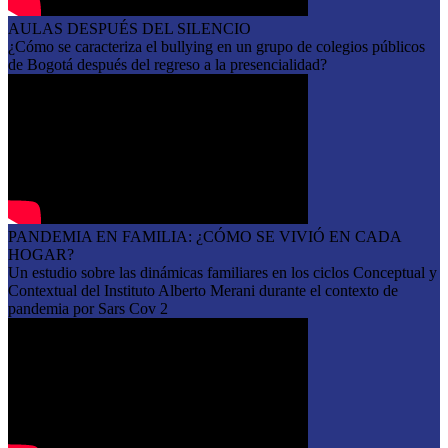
AULAS DESPUÉS DEL SILENCIO
¿Cómo se caracteriza el bullying en un grupo de colegios públicos
de Bogotá después del regreso a la presencialidad?
PANDEMIA EN FAMILIA: ¿CÓMO SE VIVIÓ EN CADA
HOGAR?
Un estudio sobre las dinámicas familiares en los ciclos Conceptual y
Contextual del Instituto Alberto Merani durante el contexto de
pandemia por Sars Cov 2