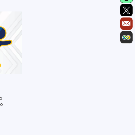
ia
to