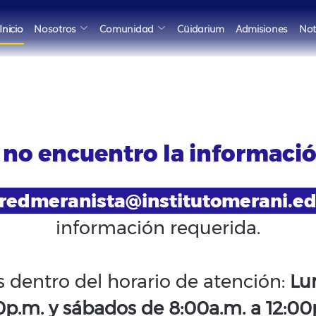
Inicio
Nosotros
Comunidad
Cüidarium
Admisiones
Not
 no encuentro la informaci
redmeranista@institutomerani.ed
información requerida.
s dentro del horario de atención:
Lu
0p.m. y sábados de 8:00a.m. a 12:00