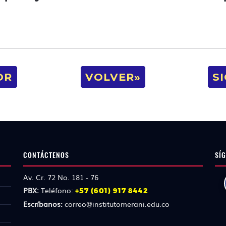
OR
VOLVER»
S
CONTÁCTENOS
SÍG
Av. Cr. 72 No. 181 - 76
PBX:
Teléfono:
+57 (601) 917 8442
Escríbanos:
correo@institutomerani.edu.co