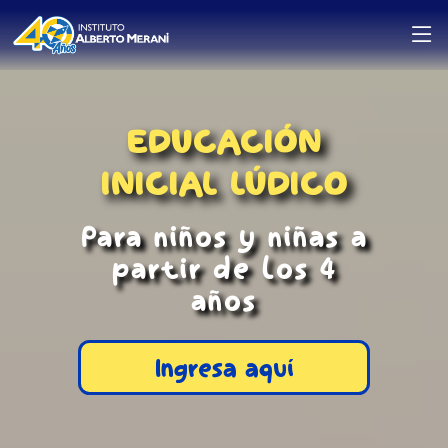
EDUCACIÓN
INICIAL LÚDICO
Para niños y niñas a
partir de los 4
años
Ingresa aquí